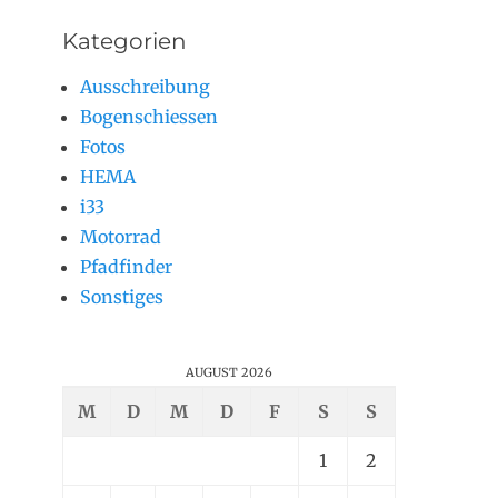
Kategorien
Ausschreibung
Bogenschiessen
Fotos
HEMA
i33
Motorrad
Pfadfinder
Sonstiges
AUGUST 2026
M
D
M
D
F
S
S
1
2