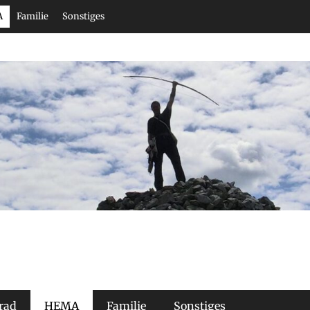
A
Familie
Sonstiges
rad
HEMA
Familie
Sonstiges