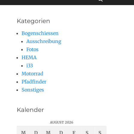
Kategorien
Bogenschiessen
Ausschreibung
Fotos
HEMA
i33
Motorrad
Pfadfinder
Sonstiges
Kalender
AUGUST 2026
M
D
M
D
F
S
S