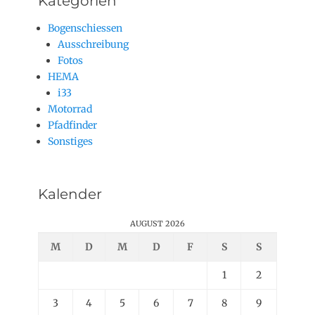
Kategorien
Bogenschiessen
Ausschreibung
Fotos
HEMA
i33
Motorrad
Pfadfinder
Sonstiges
Kalender
AUGUST 2026
M
D
M
D
F
S
S
1
2
3
4
5
6
7
8
9