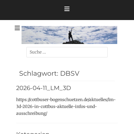
Zum
Inhalt
springen
Theo
Suchen
nach:
Schlagwort:
DBSV
2026-04-11_LM_3D
https://cottbuser-bogenschuetzen.de/aktuelles/lm-
3d-2026-in-cottbus-aktuelle-infos-und-
ausschreibung/