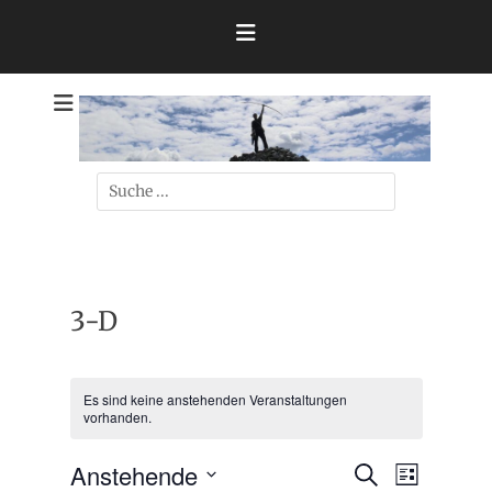
Zum
Inhalt
springen
Theo
Suchen
nach:
3-D
Es sind keine anstehenden Veranstaltungen
vorhanden.
Anstehende
Veransta
Veranstaltu
Suche
Liste