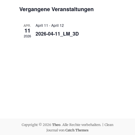
Ansichte
Suche
Datum
Navigati
Vergangene Veranstaltungen
und
wählen.
Ansichten,
Navigation
April 11
-
April 12
APR.
11
2026-04-11_LM_3D
2026
Copyright © 2026
Theo
. Alle Rechte vorbehalten. | Clean
Journal von
Catch Themes