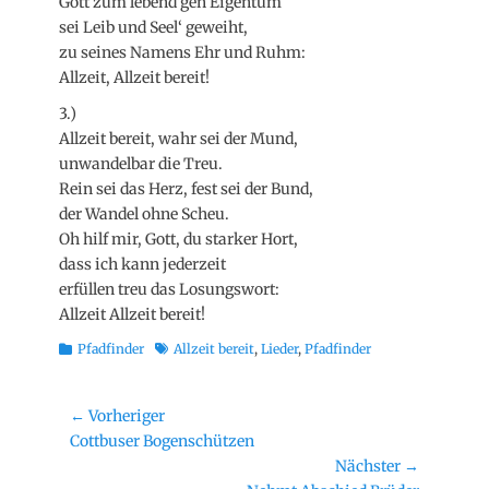
Gott zum lebend’gen Eigentum
sei Leib und Seel‘ geweiht,
zu seines Namens Ehr und Ruhm:
Allzeit, Allzeit bereit!
3.)
Allzeit bereit, wahr sei der Mund,
unwandelbar die Treu.
Rein sei das Herz, fest sei der Bund,
der Wandel ohne Scheu.
Oh hilf mir, Gott, du starker Hort,
dass ich kann jederzeit
erfüllen treu das Losungswort:
Allzeit Allzeit bereit!
Kategorien
Schlagworte
Pfadfinder
Allzeit bereit
,
Lieder
,
Pfadfinder
Beitragsnavigation
← Vorheriger
Vorheriger
Cottbuser Bogenschützen
Beitrag:
Nächster →