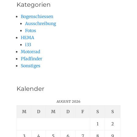
Kategorien
Bogenschiessen
Ausschreibung
Fotos
HEMA
i33
Motorrad
Pfadfinder
Sonstiges
Kalender
AUGUST 2026
M
D
M
D
F
S
S
1
2
3
4
5
6
7
8
9