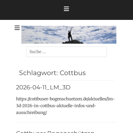
Zum
Inhalt
springen
Theo
Suchen
nach:
Schlagwort:
Cottbus
2026-04-11_LM_3D
https://cottbuser-bogenschuetzen.de/aktuelles/lm-
3d-2026-in-cottbus-aktuelle-infos-und-
ausschreibung/