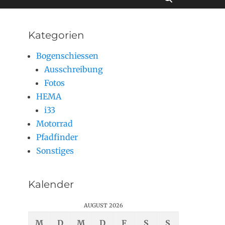
Kategorien
Bogenschiessen
Ausschreibung
Fotos
HEMA
i33
Motorrad
Pfadfinder
Sonstiges
Kalender
AUGUST 2026
M
D
M
D
F
S
S