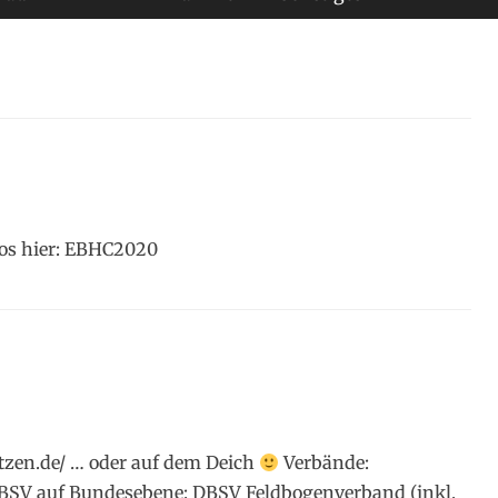
fos hier: EBHC2020
uetzen.de/ … oder auf dem Deich
Verbände:
BSV auf Bundesebene: DBSV Feldbogenverband (inkl.