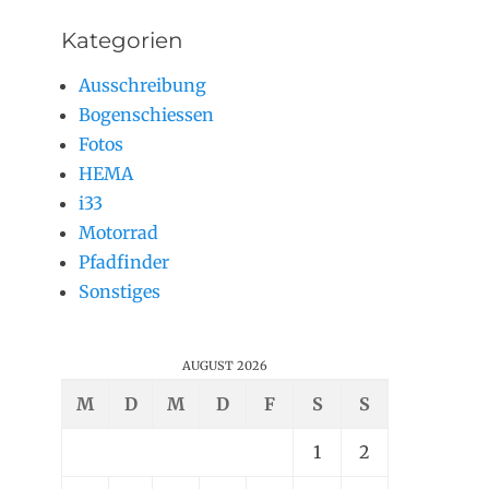
Kategorien
Ausschreibung
Bogenschiessen
Fotos
HEMA
i33
Motorrad
Pfadfinder
Sonstiges
AUGUST 2026
M
D
M
D
F
S
S
1
2