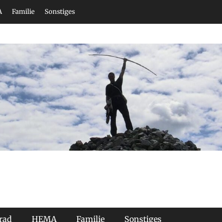
A
Familie
Sonstiges
rad
HEMA
Familie
Sonstiges